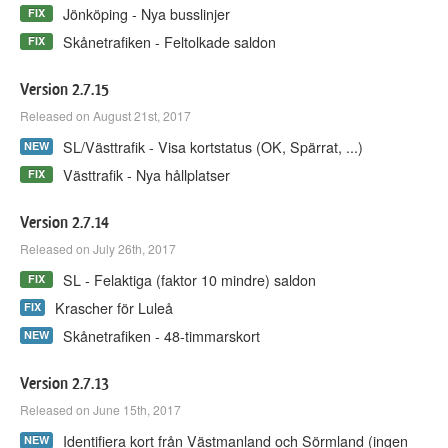
Jönköping - Nya busslinjer
FIX
Skånetrafiken - Feltolkade saldon
FIX
Version 2.7.15
Released on August 21st, 2017
SL/Västtrafik - Visa kortstatus (OK, Spärrat, ...)
NEW
Västtrafik - Nya hållplatser
FIX
Version 2.7.14
Released on July 26th, 2017
SL - Felaktiga (faktor 10 mindre) saldon
FIX
Krascher för Luleå
FIX
Skånetrafiken - 48-timmarskort
NEW
Version 2.7.13
Released on June 15th, 2017
Identifiera kort från Västmanland och Sörmland (ingen
NEW