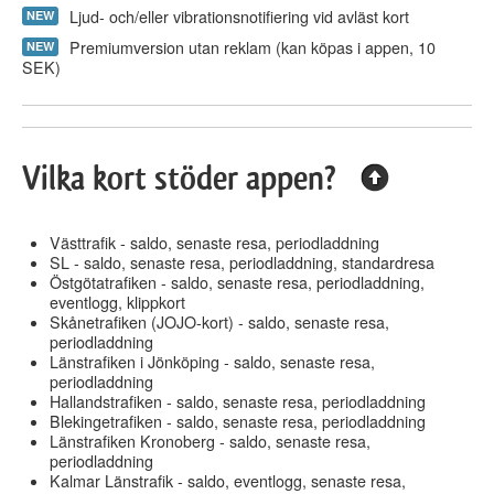
Ljud- och/eller vibrationsnotifiering vid avläst kort
NEW
Premiumversion utan reklam (kan köpas i appen, 10
NEW
SEK)
Vilka kort stöder appen?
Västtrafik - saldo, senaste resa, periodladdning
SL - saldo, senaste resa, periodladdning, standardresa
Östgötatrafiken - saldo, senaste resa, periodladdning,
eventlogg, klippkort
Skånetrafiken (JOJO-kort) - saldo, senaste resa,
periodladdning
Länstrafiken i Jönköping - saldo, senaste resa,
periodladdning
Hallandstrafiken - saldo, senaste resa, periodladdning
Blekingetrafiken - saldo, senaste resa, periodladdning
Länstrafiken Kronoberg - saldo, senaste resa,
periodladdning
Kalmar Länstrafik - saldo, eventlogg, senaste resa,