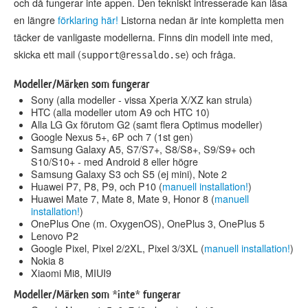
och då fungerar inte appen. Den tekniskt intresserade kan läsa
en längre
förklaring här!
Listorna nedan är inte kompletta men
täcker de vanligaste modellerna. Finns din modell inte med,
skicka ett mail (
) och fråga.
support@ressaldo.se
Modeller/Märken som fungerar
Sony (alla modeller - vissa Xperia X/XZ kan strula)
HTC (alla modeller utom A9 och HTC 10)
Alla LG Gx förutom G2 (samt flera Optimus modeller)
Google Nexus 5+, 6P och 7 (1st gen)
Samsung Galaxy A5, S7/S7+, S8/S8+, S9/S9+ och
S10/S10+ - med Android 8 eller högre
Samsung Galaxy S3 och S5 (ej mini), Note 2
Huawei P7, P8, P9, och P10 (
manuell installation!
)
Huawei Mate 7, Mate 8, Mate 9, Honor 8 (
manuell
installation!
)
OnePlus One (m. OxygenOS), OnePlus 3, OnePlus 5
Lenovo P2
Google Pixel, Pixel 2/2XL, Pixel 3/3XL (
manuell installation!
)
Nokia 8
Xiaomi Mi8, MIUI9
Modeller/Märken som *inte* fungerar