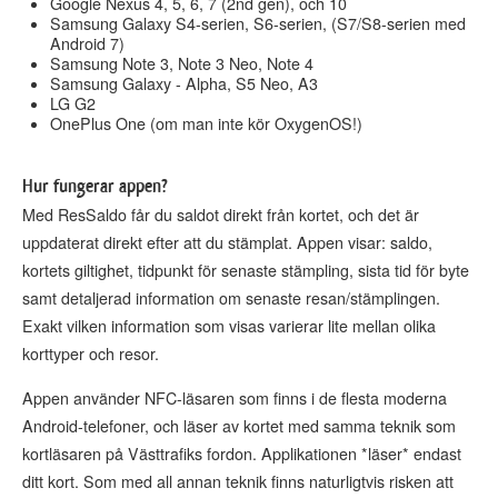
Google Nexus 4, 5, 6, 7 (2nd gen), och 10
Samsung Galaxy S4-serien, S6-serien, (S7/S8-serien med
Android 7)
Samsung Note 3, Note 3 Neo, Note 4
Samsung Galaxy - Alpha, S5 Neo, A3
LG G2
OnePlus One (om man inte kör OxygenOS!)
Hur fungerar appen?
Med ResSaldo får du saldot direkt från kortet, och det är
uppdaterat direkt efter att du stämplat. Appen visar: saldo,
kortets giltighet, tidpunkt för senaste stämpling, sista tid för byte
samt detaljerad information om senaste resan/stämplingen.
Exakt vilken information som visas varierar lite mellan olika
korttyper och resor.
Appen använder NFC-läsaren som finns i de flesta moderna
Android-telefoner, och läser av kortet med samma teknik som
kortläsaren på Västtrafiks fordon. Applikationen *läser* endast
ditt kort. Som med all annan teknik finns naturligtvis risken att