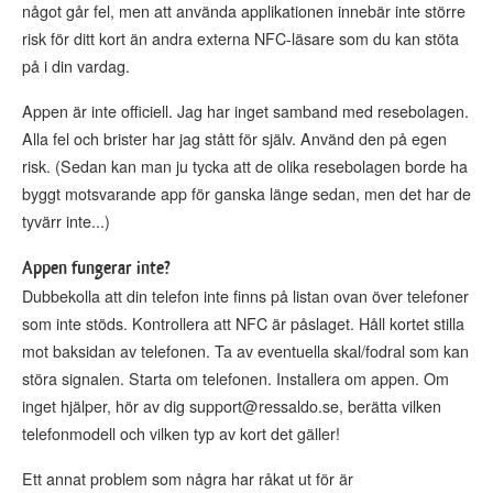
något går fel, men att använda applikationen innebär inte större
risk för ditt kort än andra externa NFC-läsare som du kan stöta
på i din vardag.
Appen är inte officiell. Jag har inget samband med resebolagen.
Alla fel och brister har jag stått för själv. Använd den på egen
risk. (Sedan kan man ju tycka att de olika resebolagen borde ha
byggt motsvarande app för ganska länge sedan, men det har de
tyvärr inte...)
Appen fungerar inte?
Dubbekolla att din telefon inte finns på listan ovan över telefoner
som inte stöds. Kontrollera att NFC är påslaget. Håll kortet stilla
mot baksidan av telefonen. Ta av eventuella skal/fodral som kan
störa signalen. Starta om telefonen. Installera om appen. Om
inget hjälper, hör av dig support@ressaldo.se, berätta vilken
telefonmodell och vilken typ av kort det gäller!
Ett annat problem som några har råkat ut för är