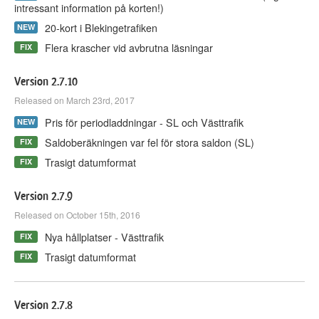
intressant information på korten!)
20-kort i Blekingetrafiken
NEW
Flera krascher vid avbrutna läsningar
FIX
Version 2.7.10
Released on March 23rd, 2017
Pris för periodladdningar - SL och Västtrafik
NEW
Saldoberäkningen var fel för stora saldon (SL)
FIX
Trasigt datumformat
FIX
Version 2.7.9
Released on October 15th, 2016
Nya hållplatser - Västtrafik
FIX
Trasigt datumformat
FIX
Version 2.7.8