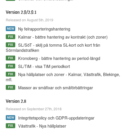
Version 2.9/2.9.1
Released on August 5th, 2019
Ny felrapporteringshantering
NEW
Kalmar - bättre hantering av kontrakt (och zoner)
FIX
SL/SöT - skilj på tomma SL-kort och kort från
FIX
Sörmlandstrafiken
Kronoberg - bättre hantering av period-längd
FIX
SL/TiM - visa TiM periodkort
FIX
Nya hållplatser och zoner - Kalmar, Västtrafik, Blekinge,
FIX
mfl.
Massor av småfixar och småförbättringar
FIX
Version 2.8
Released on September 27th, 2018
Integritetspolicy och GDPR-uppdateringar
NEW
Västtrafik - Nya hållplatser
FIX