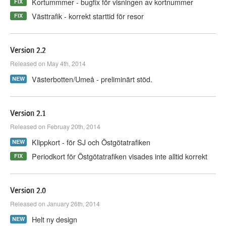
Kortummmer - bugfix för visningen av kortnummer
FIX
Västtrafik - korrekt starttid för resor
FIX
Version 2.2
Released on May 4th, 2014
Västerbotten/Umeå - preliminärt stöd.
NEW
Version 2.1
Released on Februay 20th, 2014
Klippkort - för SJ och Östgötatrafiken
NEW
Periodkort för Östgötatrafiken visades inte alltid korrekt
FIX
Version 2.0
Released on January 26th, 2014
Helt ny design
NEW