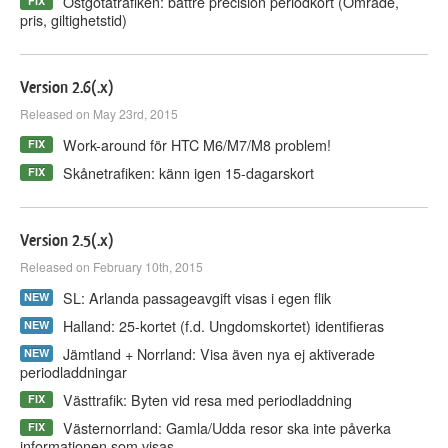
Östgötatrafiken: bättre precision periodkort (Område,
FIX
pris, giltighetstid)
Version 2.6(.x)
Released on May 23rd, 2015
Work-around för HTC M6/M7/M8 problem!
FIX
Skånetrafiken: känn igen 15-dagarskort
FIX
Version 2.5(.x)
Released on February 10th, 2015
SL: Arlanda passageavgift visas i egen flik
NEW
Halland: 25-kortet (f.d. Ungdomskortet) identifieras
NEW
Jämtland + Norrland: Visa även nya ej aktiverade
NEW
periodladdningar
Västtrafik: Byten vid resa med periodladdning
FIX
Västernorrland: Gamla/Udda resor ska inte påverka
FIX
informationen som visas