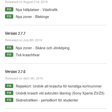
Released on August 21st, 2016
Nya hållplatser - Västtrafik
FIX
Nya zoner - Blekinge
FIX
Version 2.7.7
Released on July 8th, 2016
Nya zoner - Skåne och Jönköping
FIX
Två kraschfixar
FIX
Version 2.7.6
Released on April 4th, 2016
Rejsekort: Undvik att krascha för konstiga kortnummer
FIX
Undvik krasch vid avbruten läsning (Sony Xperia Z3/Z5)
FIX
Skånetrafiken - periodkort för studenter
FIX