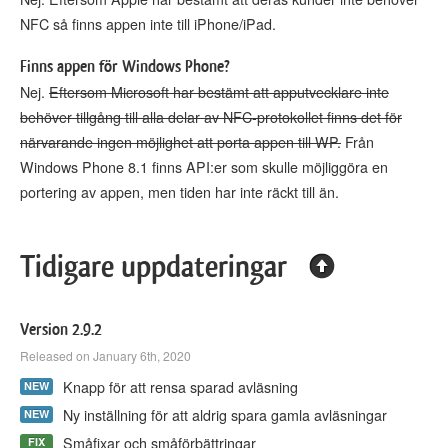
NFC så finns appen inte till iPhone/iPad.
Finns appen för Windows Phone?
Nej.
Eftersom Microsoft har bestämt att apputvecklare inte
behöver tillgång till alla delar av NFC-protokollet finns det för
närvarande ingen möjlighet att porta appen till WP.
Från
Windows Phone 8.1 finns API:er som skulle möjliggöra en
portering av appen, men tiden har inte räckt till än.
Tidigare uppdateringar
Version 2.9.2
Released on January 6th, 2020
Knapp för att rensa sparad avläsning
NEW
Ny inställning för att aldrig spara gamla avläsningar
NEW
Småfixar och småförbättringar
FIX