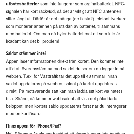
utbytesbatterier
som inte fungerar som orginalbatteriet. NFC-
signalen har kort räckvidd, så det är viktigt att NFC-antennen
sitter långt ut. Därför är det många (de flesta?) telefontillverkare
som monterar antennen på utsidan av batteriet, tillsammans
med batteriet. Om man då byter batteriet mot ett som inte är
likadant kan det bli problem!
Saldot stämmer inte?
Appen läser informationen direkt från kortet. Den kommer inte
alltid att överensstämma med saldot du ser om du loggar in på
webben. T.ex. för Västtrafik tar det upp till 48 timmar innan
saldot uppdateras på webben, saldot på kortet uppdateras
direkt. På motsvarande sätt kan man ladda sitt kort via nätet i
bl.a. Skåne, då kommer webbsaldot att visa det påladdade
beloppet, men kortets saldo uppdateras först när du interagerar
med en kortläsare.
Finns appen för iPhone/iPad?
Nej. Eftersom Apple har bestämt att deras kunder inte behöver