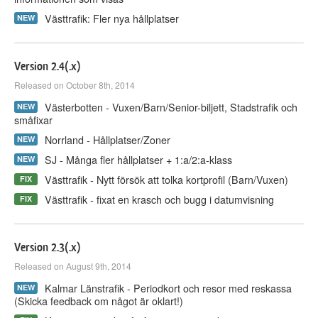
Västtrafik: Fler nya hållplatser
NEW
Version 2.4(.x)
Released on October 8th, 2014
Västerbotten - Vuxen/Barn/Senior-biljett, Stadstrafik och
NEW
småfixar
Norrland - Hållplatser/Zoner
NEW
SJ - Många fler hållplatser + 1:a/2:a-klass
NEW
Västtrafik - Nytt försök att tolka kortprofil (Barn/Vuxen)
FIX
Västtrafik - fixat en krasch och bugg i datumvisning
FIX
Version 2.3(.x)
Released on August 9th, 2014
Kalmar Länstrafik - Periodkort och resor med reskassa
NEW
(Skicka feedback om något är oklart!)