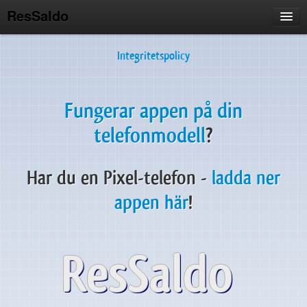
ResSaldo
Hem
Integritetspolicy
Hur använder du appen?
Senaste uppdateringen
Fungerar appen på din
Screenshots
Om Ressaldo
telefonmodell
?
Tidigare uppdateringar
Har du en Pixel-telefon -
ladda ner
Credits
appen här
!
ResSaldo