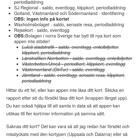
periodladdning
SJ Regional - saldo, eventlogg, klippkort, periodladdning
Gotland, Västmanland och Södermanland - identifiering -
OBS: ingen info på kortet
Waxholmsbolaget - saldo, senaste resa, periodladdning
Rejsekort - saldo, eventlogg
OBS:
Bolagen i norra Sverige har bytt till nya kort som
appen inte stöder!
Luleå stadstrafik - saldo, eventlogg, enkelbiljetter,
klippkort, periodladdning
Länstrafiken Norrbotten - saldo, eventlogg, enkelbiljetter
Västerbotten/Umeå - periodkort, klippkort, eventlogg
Västernorrland (DinTur) - saldo, eventlogg
Jämtland - saldo, eventlogg, senaste resa, klippkort,
periodladdning
Hittar du ett fel, eller kan appen inte läsa ditt kort. Skicka en
rapport efter att du försökt läsa ditt kort (knappen längst upp).
Du kan också hjälpa till att samla in data så att appen kan
utökas till fler kort/mer information på samma sätt.
Saknas ditt kort? Det kan vara så att jag redan har försökt och
misslyckats med den kortypen (Uppsala och Dalarna) eller så