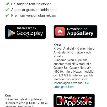
Se saldot direkt i telefonen
Appen är gratis att ladda hem
Premium-version utan reklam
Krav:
Kräver Android 4.0 eller högre.
Använder NFC, nätverk och
vibrator.
Fungerar tyvärr ej på alla
enheter med NFC-stöd, bl.a.
Galaxy S6, Galaxy Note 3/4,
HTC10, några Nexus-modeller
och LG G2 är inte kompatibla
med den typ av kort som
resebolagen använder.
Se
utförligare lista!
Krav:
Kräver en hyfsat uppdaterad
Huawei-telefon (EMUI >= 10.4),
inklusive AppGallery!